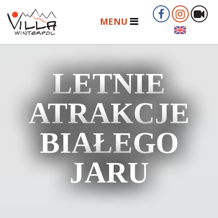
LETNIE
ATRAKCJE
BIAŁEGO
JARU