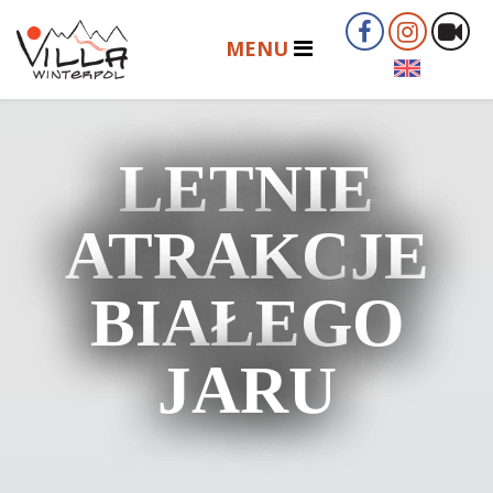
LETNIE
ATRAKCJE
BIAŁEGO
JARU