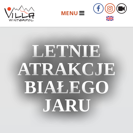
LETNIE
ATRAKCJE
BIAŁEGO
JARU