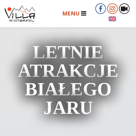
LETNIE
ATRAKCJE
BIAŁEGO
JARU