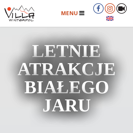
LETNIE
ATRAKCJE
BIAŁEGO
JARU