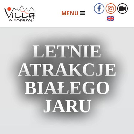
LETNIE
ATRAKCJE
BIAŁEGO
JARU