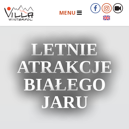
LETNIE
ATRAKCJE
BIAŁEGO
JARU