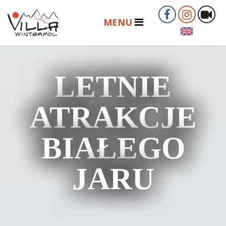
LETNIE
ATRAKCJE
BIAŁEGO
JARU