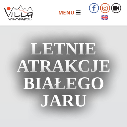
LETNIE
ATRAKCJE
BIAŁEGO
JARU