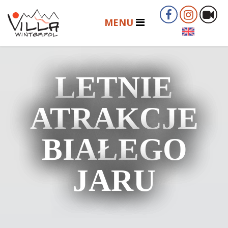
LETNIE
ATRAKCJE
BIAŁEGO
JARU