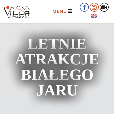
LETNIE
ATRAKCJE
BIAŁEGO
JARU